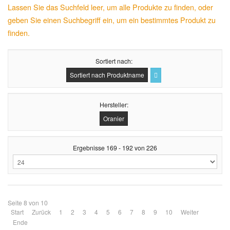
Lassen Sie das Suchfeld leer, um alle Produkte zu finden, oder
geben Sie einen Suchbegriff ein, um ein bestimmtes Produkt zu
finden.
Sortiert nach
Sortiert nach Produktname
Hersteller:
Oranier
Ergebnisse 169 - 192 von 226
Seite 8 von 10
Start
Zurück
1
2
3
4
5
6
7
8
9
10
Weiter
Ende