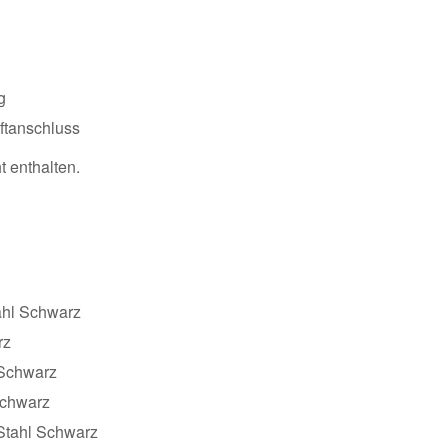
g
ftanschluss
t enthalten.
ahl Schwarz
rz
 Schwarz
Schwarz
 Stahl Schwarz