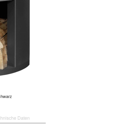
chwarz
chnische Daten