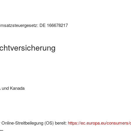
Umsatzsteuergesetz: DE 166678217
ichtversicherung
A und Kanada
 Online-Streitbeilegung (OS) bereit:
https://ec.europa.eu/consumers/
um.