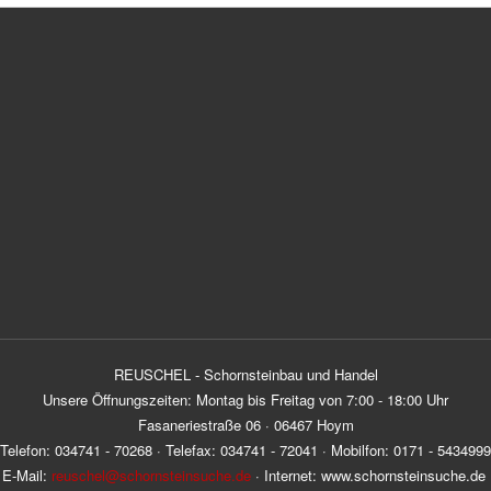
REUSCHEL - Schornsteinbau und Handel
Unsere Öffnungszeiten: Montag bis Freitag von 7:00 - 18:00 Uhr
Fasaneriestraße 06 · 06467 Hoym
Telefon: 034741 - 70268 · Telefax: 034741 - 72041 · Mobilfon: 0171 - 5434999
E-Mail:
reuschel@schornsteinsuche.de
· Internet: www.schornsteinsuche.de