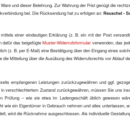
der Ware und dieser Belehrung. Zur Wahrung der Frist genügt die recht
verbindung bei. Die Rücksendung hat zu erfolgen an:
Reuschel - S
tels einer eindeutigen Erklärung (z. B. ein mit der Post versandte
n dafür das beigefügte
Muster-Widerrufsformular
verwenden, das jed
ch (z. B. per E-Mail) eine Bestätigung über den Eingang eines solch
ie die Mitteilung über die Ausübung des Widerrufsrechts vor Ablauf de
derseits empfangenen Leistungen zurückzugewähren und ggf. gezo
in verschlechtertem Zustand zurückgewähren, müssen Sie uns insowei
ren Prüfung – wie sie etwa im Ladengeschäft üblich gewesen wäre
cht wie ein Eigentümer in Gebrauch nehmen und alles unterlassen, w
delt, wird die Rücknahme ausgeschlossen. Als individuelle Gestaltung