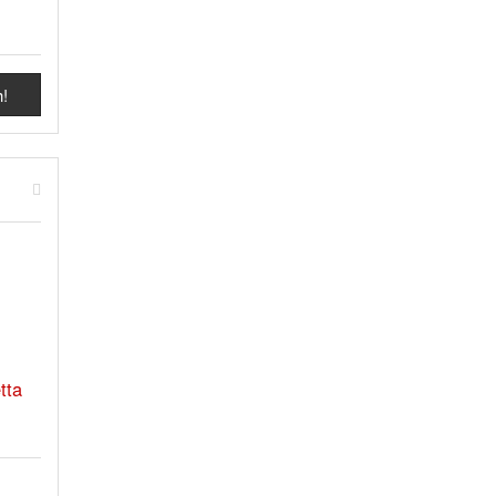
h!
tta