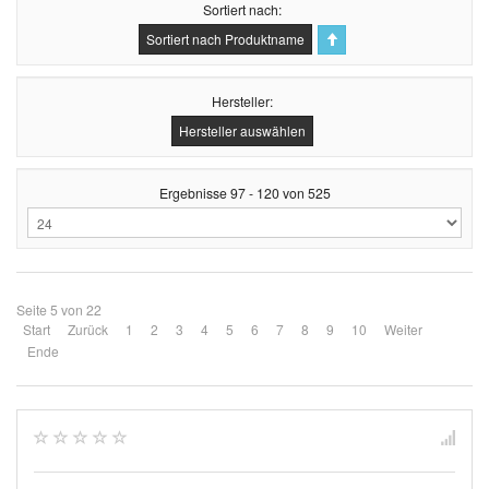
Sortiert nach
Sortiert nach Produktname
Hersteller:
Hersteller auswählen
Ergebnisse 97 - 120 von 525
Seite 5 von 22
Start
Zurück
1
2
3
4
5
6
7
8
9
10
Weiter
Ende