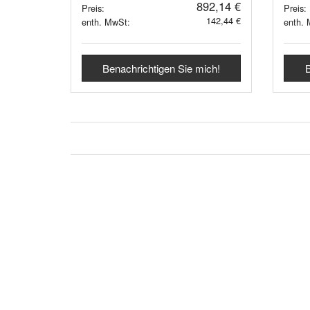
892,14 €
Preis:
Preis:
142,44 €
enth. MwSt:
enth.
Benachrichtigen Sie mich!
B