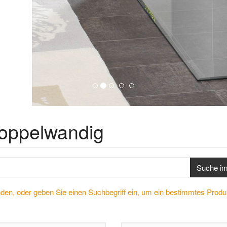
doppelwandig
Suche i
nden, oder geben Sie einen Suchbegriff ein, um ein bestimmtes Produ