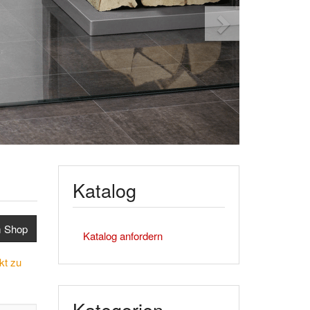
Katalog
m Shop
Katalog anfordern
kt zu
Kategorien