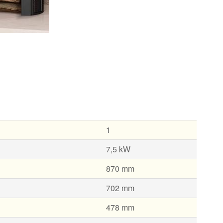
1
7,5 kW
870 mm
702 mm
478 mm