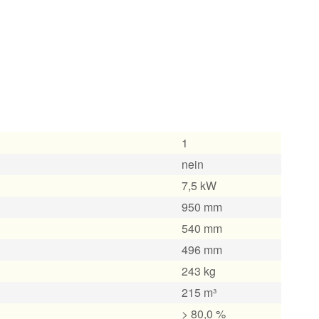
1
nein
7,5 kW
950 mm
540 mm
496 mm
243 kg
215 m³
> 80,0 %