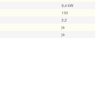
9,4 kW
130
2,2
ja
ja